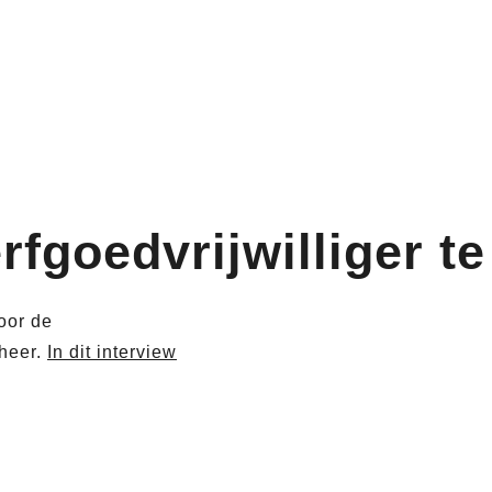
rfgoedvrijwilliger te
oor de
heer.
In dit interview