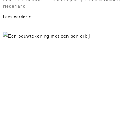
Nederland
Lees verder >
Tentoonstelling ‘Geheugen van het
Ontworpen Landschap’
februari 4, 2026
Geen reacties