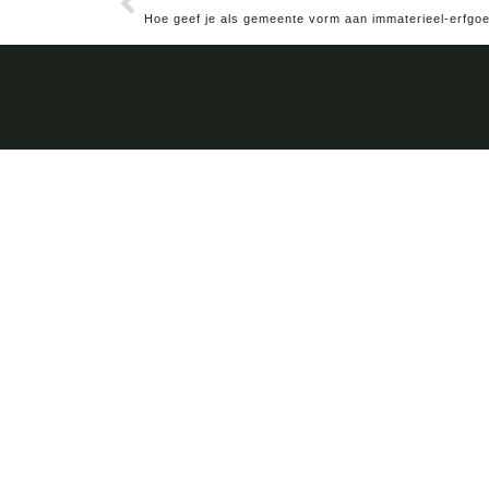
Hoe geef je als gemeente vorm aan immaterieel-erfgo
Erfgoed verbindt ons met ons
verleden, wortelt ons in het heden en
legt de fundamenten voor onze
toekomst.