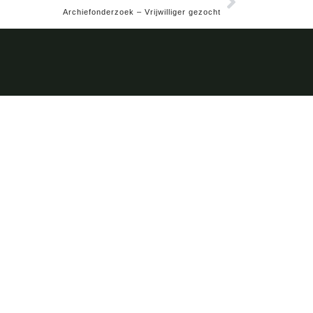
Archiefonderzoek – Vrijwilliger gezocht