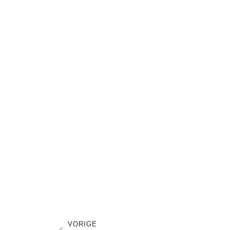
VORIGE